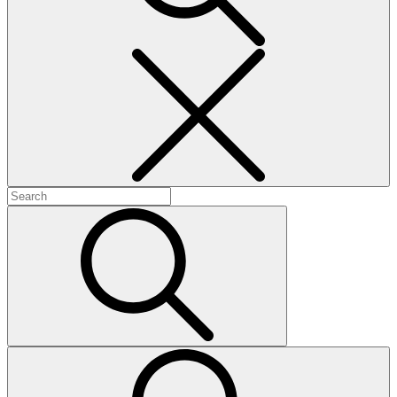
Sök
Search
for:
Search