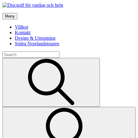
Skip
to
Discgolf för vardag och helg
content
Meny
En aktiv vardag & helg
Villkor
Kontakt
Design & Utrustning
Södra Norrlandstouren
Search
for:
Search