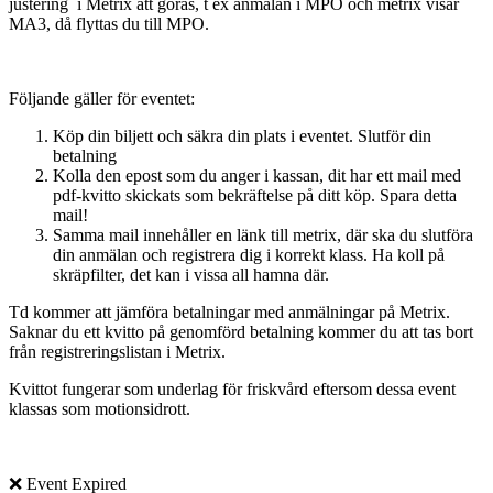
justering i Metrix att göras, t ex anmälan i MPO och metrix visar
MA3, då flyttas du till MPO.
Följande gäller för eventet:
Köp din biljett och säkra din plats i eventet. Slutför din
betalning
Kolla den epost som du anger i kassan, dit har ett mail med
pdf-kvitto skickats som bekräftelse på ditt köp. Spara detta
mail!
Samma mail innehåller en länk till metrix, där ska du slutföra
din anmälan och registrera dig i korrekt klass. Ha koll på
skräpfilter, det kan i vissa all hamna där.
Td kommer att jämföra betalningar med anmälningar på Metrix.
Saknar du ett kvitto på genomförd betalning kommer du att tas bort
från registreringslistan i Metrix.
Kvittot fungerar som underlag för friskvård eftersom dessa event
klassas som motionsidrott.
❌ Event Expired