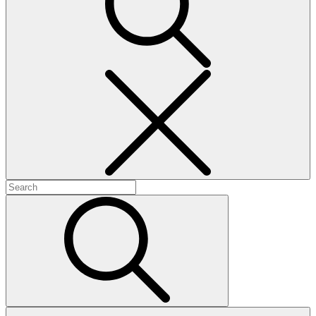
Sök
Search
for:
Search