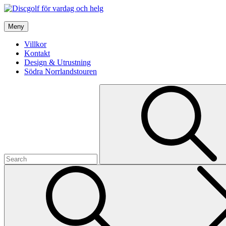
Skip
to
Discgolf för vardag och helg
content
Meny
En aktiv vardag & helg
Villkor
Kontakt
Design & Utrustning
Södra Norrlandstouren
Search
for: