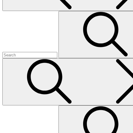
Sök
Search
for:
Sök
Search
for: