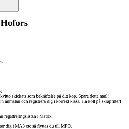
 Hofors
r.
ng
kvitto skickats som bekräftelse på ditt köp. Spara detta mail!
din anmälan och registrera dig i korrekt klass. Ha koll på skräpfilter!
 registreringslistan i Metrix.
ar dig i MA3 etc så flyttas du till MPO.